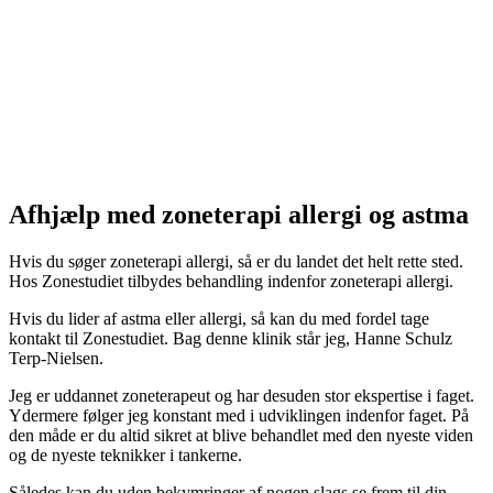
Afhjælp med zoneterapi allergi og astma
Hvis du søger zoneterapi allergi, så er du landet det helt rette sted.
Hos Zonestudiet tilbydes behandling indenfor zoneterapi allergi.
Hvis du lider af astma eller allergi, så kan du med fordel tage
kontakt til Zonestudiet. Bag denne klinik står jeg, Hanne Schulz
Terp-Nielsen.
Jeg er uddannet zoneterapeut og har desuden stor ekspertise i faget.
Ydermere følger jeg konstant med i udviklingen indenfor faget. På
den måde er du altid sikret at blive behandlet med den nyeste viden
og de nyeste teknikker i tankerne.
Således kan du uden bekymringer af nogen slags se frem til din